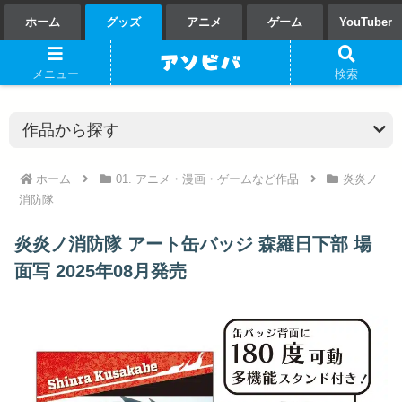
ホーム
グッズ
アニメ
ゲーム
YouTuber
メニュー
検索
ホーム
01. アニメ・漫画・ゲームなど作品
炎炎ノ
消防隊
炎炎ノ消防隊 アート缶バッジ 森羅日下部 場
面写 2025年08月発売