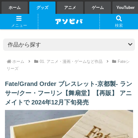
ホーム
グッズ
アニメ
ゲーム
YouTuber
メニュー
検索
ホーム
01. アニメ・漫画・ゲームなど作品
Fateシ
リーズ
Fate/Grand Order ブレスレット-京都製- ラン
サー/クー・フーリン【舞扇堂】【再販】 アニ
メイトで 2024年12月下旬発売