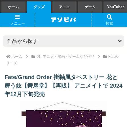
ホーム
グッズ
アニメ
ゲーム
YouTuber
メニュー
検索
ホーム
01. アニメ・漫画・ゲームなど作品
Fateシ
リーズ
Fate/Grand Order 掛軸風タペストリー 花と
舞う妓【舞扇堂】【再販】 アニメイトで 2024
年12月下旬発売