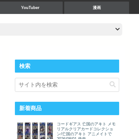
YouTuber
漫画
検索
新着商品
コードギアス 亡国のアキト メモ
リアルクリアカードコレクショ
ン/亡国のアキト アニメイトで
2026/08/01 発売