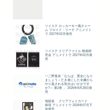
ツイステ ロッカーキー風チャー
ム フロイド・リーチ アニメイト
で 2027年02月発売
ツイステ クリアファイル 映画研
究会 アニメイトで 2027年02月発
売
一二野蚕糸「ならば、悪女になり
ましょう～亡き者にした令嬢から
やり返される気分はいかがです
か?～ 第2巻 」 2026年8月28日発
売
地獄楽 クリアフォトカード
殊現 アニメイトで 2026年07月下
旬発売