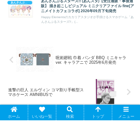
あんさんぶるスターズ!! (あんスタ)【受注通販・事後通
あんさんぶるスターズ!
販】 描き起こしビジュアル ミニクリアファイル fine[ア
ニメイトカフェコラボ] 2026年09月下旬発売
Happy Elementsのカカリアスタジオが手掛けるスマホゲーム「あ
んさんぶるスターズ!!」(...
呪術廻戦 巾着 パンダ BBQ ミニキャラ
ver. キャラアニで 2025年6月発売
進撃の巨人 エルヴィン コマ割り手帳型ス
マホケース AMNIBUSで
ホーム
いいね一覧
検索
トップ
メニュー
アバウト
プライバシーポリシー