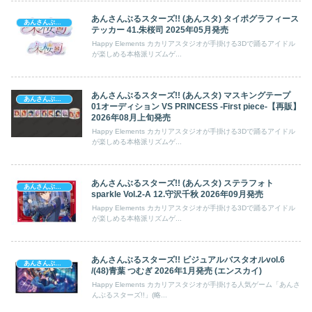
あんさんぶるスターズ!! (あんスタ) タイポグラフィース
あんさんぶるスターズ!
テッカー 41.朱桜司 2025年05月発売
Happy Elements カカリアスタジオが手掛ける3Dで踊るアイドル
が楽しめる本格派リズムゲ...
あんさんぶるスターズ!! (あんスタ) マスキングテープ
あんさんぶるスターズ!
01オーディション VS PRINCESS -First piece-【再販】
2026年08月上旬発売
Happy Elements カカリアスタジオが手掛ける3Dで踊るアイドル
が楽しめる本格派リズムゲ...
あんさんぶるスターズ!! (あんスタ) ステラフォト
あんさんぶるスターズ!
sparkle Vol.2-A 12.守沢千秋 2026年09月発売
Happy Elements カカリアスタジオが手掛ける3Dで踊るアイドル
が楽しめる本格派リズムゲ...
あんさんぶるスターズ!! ビジュアルバスタオルvol.6
あんさんぶるスターズ!
/(48)青葉 つむぎ 2026年1月発売 (エンスカイ)
Happy Elements カカリアスタジオが手掛ける人気ゲーム「あんさ
んぶるスターズ!!」(略...