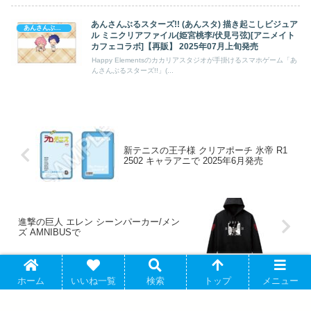
あんさんぶるスターズ!! (あんスタ) 描き起こしビジュア
あんさんぶるスターズ!
ル ミニクリアファイル(姫宮桃李/伏見弓弦)[アニメイト
カフェコラボ]【再販】 2025年07月上旬発売
Happy Elementsのカカリアスタジオが手掛けるスマホゲーム「あ
んさんぶるスターズ!!」(...
新テニスの王子様 クリアポーチ 氷帝 R1
2502 キャラアニで 2025年6月発売
進撃の巨人 エレン シーンパーカー/メン
ズ AMNIBUSで
ホーム
いいね一覧
検索
トップ
メニュー