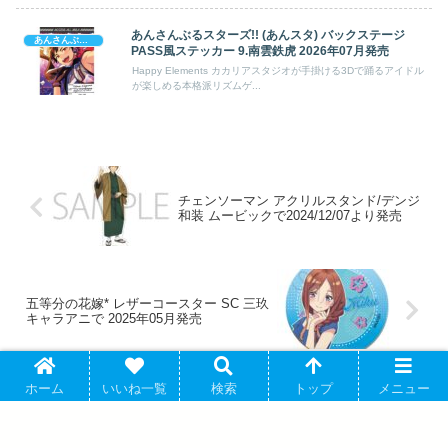
あんさんぶるスターズ!! (あんスタ) バックステージ
あんさんぶるスターズ!
PASS風ステッカー 9.南雲鉄虎 2026年07月発売
Happy Elements カカリアスタジオが手掛ける3Dで踊るアイドル
が楽しめる本格派リズムゲ...
チェンソーマン アクリルスタンド/デンジ
和装 ムービックで2024/12/07より発売
五等分の花嫁* レザーコースター SC 三玖
キャラアニで 2025年05月発売
ホーム
いいね一覧
検索
トップ
メニュー
アバウト
プライバシーポリシー