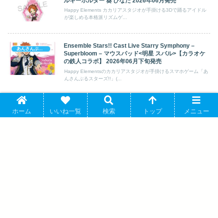
ルキーホルダー 葵 ひなた 2026年06月発売
Happy Elements カカリアスタジオが手掛ける3Dで踊るアイドル
が楽しめる本格派リズムゲ...
Ensemble Stars!! Cast Live Starry Symphony –
あんさんぶるスターズ!
Superbloom – マウスパッド<明星 スバル>【カラオケ
の鉄人コラボ】 2026年06月下旬発売
Happy Elementsのカカリアスタジオが手掛けるスマホゲーム「あ
んさんぶるスターズ!!」(...
あんさんぶるスターズ!! (あんスタ) きゃらとりあ アクリ
あんさんぶるスターズ!
ホーム
いいね一覧
検索
トップ
メニュー
ルスタンド 青葉 つむぎ 2026年06月発売
Happy Elements カカリアスタジオが手掛ける3Dで踊るアイドル
が楽しめる本格派リズムゲ...
『劇場版 忍たま乱太郎 ドクタケ忍者隊最
強の軍師』 ぽてコロマスコット2 アニメ
イトで 05月発売