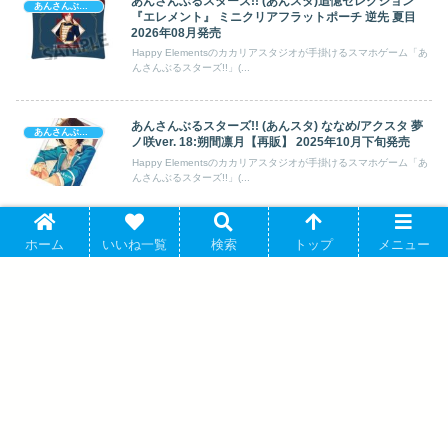
あんさんぶるスターズ!! (あんスタ)追憶セレクション
あんさんぶるスターズ!
『エレメント』 ミニクリアフラットポーチ 逆先 夏目
2026年08月発売
Happy Elementsのカカリアスタジオが手掛けるスマホゲーム「あ
んさんぶるスターズ!!」(...
あんさんぶるスターズ!! (あんスタ) ななめ/アクスタ 夢
あんさんぶるスターズ!
ノ咲ver. 18:朔間凛月【再販】 2025年10月下旬発売
Happy Elementsのカカリアスタジオが手掛けるスマホゲーム「あ
んさんぶるスターズ!!」(...
あんさんぶるスターズ!! (あんスタ) CharmAid vol.2 5枚
あんさんぶるスターズ!
ホーム
いいね一覧
検索
トップ
メニュー
入り 2025年08月発売
Happy Elementsのカカリアスタジオが手掛ける大人気スマホ向け
ゲーム「あんさんぶるスター...
あんさんぶるスターズ!! DECOPAD 朱桜
司 アニメイトで 03月下旬発売