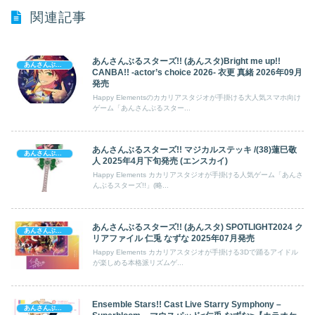
関連記事
あんさんぶるスターズ!! (あんスタ)Bright me up!!
あんさんぶるスターズ!
CANBA!! -actor’s choice 2026- 衣更 真緒 2026年09月
発売
Happy Elementsのカカリアスタジオが手掛ける大人気スマホ向け
ゲーム「あんさんぶるスター...
あんさんぶるスターズ!! マジカルステッキ /(38)蓮巳敬
あんさんぶるスターズ!
人 2025年4月下旬発売 (エンスカイ)
Happy Elements カカリアスタジオが手掛ける人気ゲーム「あんさ
んぶるスターズ!!」(略...
あんさんぶるスターズ!! (あんスタ) SPOTLIGHT2024 ク
あんさんぶるスターズ!
リアファイル 仁兎 なずな 2025年07月発売
Happy Elements カカリアスタジオが手掛ける3Dで踊るアイドル
が楽しめる本格派リズムゲ...
Ensemble Stars!! Cast Live Starry Symphony –
あんさんぶるスターズ!