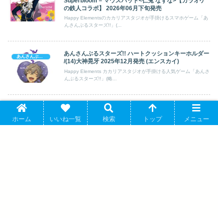
Superbloom – マウスパッド<仁兎 なずな>【カラオケ
の鉄人コラボ】 2026年06月下旬発売
Happy Elementsのカカリアスタジオが手掛けるスマホゲーム「あ
んさんぶるスターズ!!」(...
あんさんぶるスターズ!! ハートクッションキーホルダー
あんさんぶるスターズ!
/(14)大神晃牙 2025年12月発売 (エンスカイ)
Happy Elements カカリアスタジオが手掛ける人気ゲーム「あんさ
んぶるスターズ!!」(略...
あんさんぶるスターズ!! (あんスタ)【受注通販・事後通
あんさんぶるスターズ!
販】 CoLotta(R) vol.6 3グループ[アニメイトカフェコラ
ホーム
いいね一覧
検索
トップ
メニュー
ボ] 2026年09月下旬発売
Happy Elementsのカカリアスタジオが手掛けるスマホゲーム「あ
んさんぶるスターズ!!」(...
アイドリッシュセブン ころっと/和泉三月
ケーキ アニメイトで 2025/04/25 発売