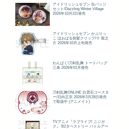
アイドリッシュセブン 缶バッジ
セット/Dazzling Winter Village
2026年10月2日発売
アイドリッシュセブン かぷりっ
こ ほおばる前髪クリップ/十 龍之
介 2026年10月上旬発売
わんぱく!刀剣乱舞 トートバッグ
三条 2026年01月発売
刀剣乱舞ONLINE 白雲石コースタ
ー/日向正宗 2026年3月28日発売
で取扱中 (アニメイト)
TVアニメ『ラブライブ! ニジガ
ク』 B2タペストリー バトルアー