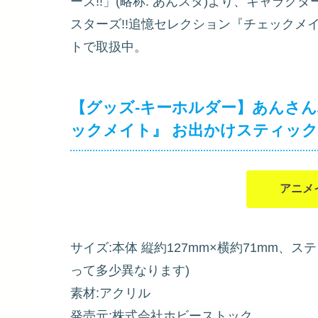
ーズ!!」(略称: あんスタ)より、キャラ
スターズ!!追憶セレクション『チェックメイ
トで取扱中。
【グッズ-キーホルダー】あんさん
ックメイト』 お出かけスティック 
アニメ
サイズ:本体 縦約127mm×横約71mm、ス
って多少異なります)
素材:アクリル
発売元:株式会社ホビーストック