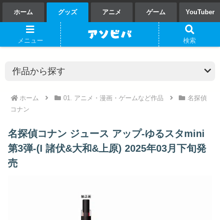
ホーム
グッズ
アニメ
ゲーム
YouTuber
メニュー
検索
ホーム
01. アニメ・漫画・ゲームなど作品
名探偵
コナン
名探偵コナン ジュース アップ-ゆるスタmini
第3弾-(I 諸伏&大和&上原) 2025年03月下旬発
売