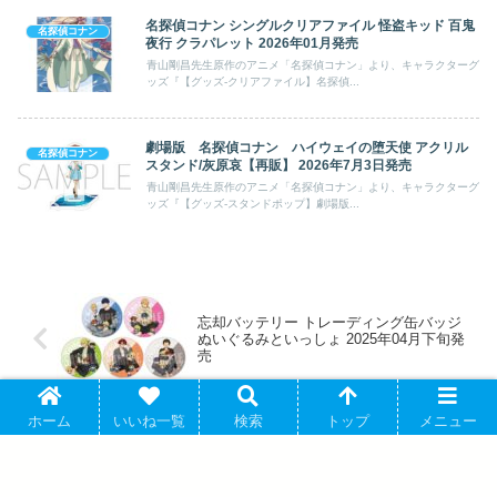
名探偵コナン シングルクリアファイル 怪盗キッド 百鬼
名探偵コナン
夜行 クラパレット 2026年01月発売
青山剛昌先生原作のアニメ「名探偵コナン」より、キャラクターグ
ッズ『【グッズ-クリアファイル】名探偵...
劇場版 名探偵コナン ハイウェイの堕天使 アクリル
名探偵コナン
スタンド/灰原哀【再販】 2026年7月3日発売
青山剛昌先生原作のアニメ「名探偵コナン」より、キャラクターグ
ッズ『【グッズ-スタンドポップ】劇場版...
忘却バッテリー トレーディング缶バッジ
ぬいぐるみといっしょ 2025年04月下旬発
売
ホーム
いいね一覧
検索
トップ
メニュー
名探偵コナン アクリルスタンドVol.32 上
原由衣 2025年04月中旬発売