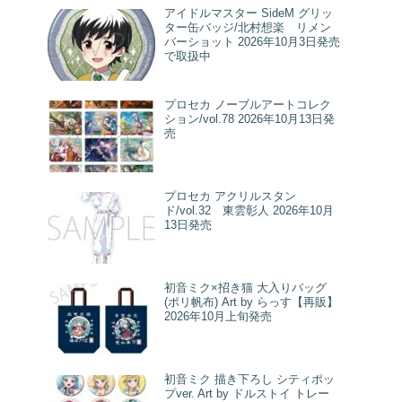
アイドルマスター SideM グリッ
ター缶バッジ/北村想楽 リメン
バーショット 2026年10月3日発売
で取扱中
プロセカ ノーブルアートコレク
ション/vol.78 2026年10月13日発
売
プロセカ アクリルスタン
ド/vol.32 東雲彰人 2026年10月
13日発売
初音ミク×招き猫 大入りバッグ
(ポリ帆布) Art by らっす【再販】
2026年10月上旬発売
初音ミク 描き下ろし シティポッ
プver. Art by ドルストイ トレー