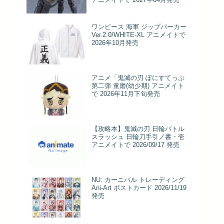
ワンピース 海軍 ジップパーカー
Ver.2.0/WHITE-XL アニメイトで
2026年10月発売
アニメ「鬼滅の刃 ぽにすてっぷ
第二弾 童磨(幼少期) アニメイト
で 2026年11月下旬発売
【攻略本】鬼滅の刃 日輪バトル
スラッシュ 日輪刀手引ノ書・壱
アニメイトで 2026/09/17 発売
NU: カーニバル トレーディング
Ani-Art ポストカード 2026/11/19
発売