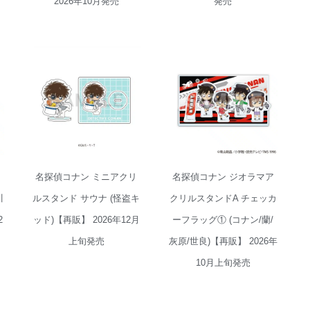
2026年10月発売
発売
名探偵コナン ジ
名探偵コナン ミ
オラマアクリル
ニアクリルスタ
スタンドA チェ
ンド サウナ (怪
ッカーフラッグ
盗キッド)【再
① (コナン/蘭/灰
販】 2026年12月
原/世良)【再販】
上旬発売
2026年10月上旬
発売
リ
名探偵コナン ミニアクリ
名探偵コナン ジオラマア
川
ルスタンド サウナ (怪盗キ
クリルスタンドA チェッカ
2
ッド)【再販】 2026年12月
ーフラッグ① (コナン/蘭/
上旬発売
灰原/世良)【再販】 2026年
10月上旬発売