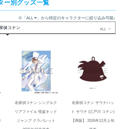
ター別グッズ一覧
※「ALL
」から特定のキャラクターに絞り込み可能↓
探偵コナン
ALL
名探偵コナン シ
名探偵コナン サ
ングルクリアフ
ウナハット サウ
ァイル 怪盗キッ
ナ (江戸川 コナ
ド ジャンプ クラ
ン)【再販】
パレット 2026年
2026年12月上旬
10月発売
発売
ク
名探偵コナン シングルク
名探偵コナン サウナハッ
ャ
リアファイル 怪盗キッド
ト サウナ (江戸川 コナン)
年
ジャンプ クラパレット
【再販】 2026年12月上旬