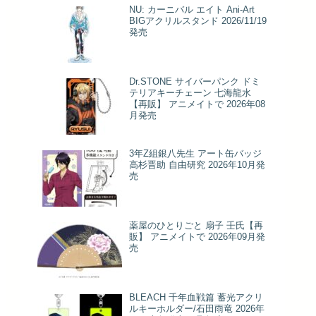
NU: カーニバル エイト Ani-Art
BIGアクリルスタンド 2026/11/19
発売
Dr.STONE サイバーパンク ドミ
テリアキーチェーン 七海龍水
【再販】 アニメイトで 2026年08
月発売
3年Z組銀八先生 アート缶バッジ
高杉晋助 自由研究 2026年10月発
売
薬屋のひとりごと 扇子 壬氏【再
販】 アニメイトで 2026年09月発
売
BLEACH 千年血戦篇 蓄光アクリ
ルキーホルダー/石田雨竜 2026年