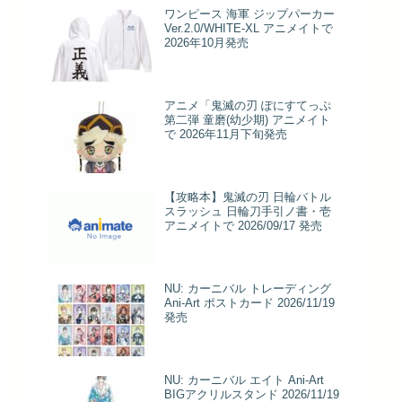
ワンピース 海軍 ジップパーカー
Ver.2.0/WHITE-XL アニメイトで
2026年10月発売
アニメ「鬼滅の刃 ぽにすてっぷ
第二弾 童磨(幼少期) アニメイト
で 2026年11月下旬発売
【攻略本】鬼滅の刃 日輪バトル
スラッシュ 日輪刀手引ノ書・壱
アニメイトで 2026/09/17 発売
NU: カーニバル トレーディング
Ani-Art ポストカード 2026/11/19
発売
NU: カーニバル エイト Ani-Art
BIGアクリルスタンド 2026/11/19