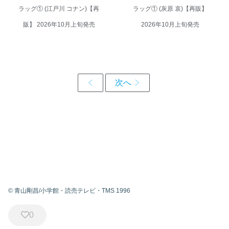
ラッグ① (江戸川 コナン)【再
ラッグ① (灰原 哀)【再販】
販】 2026年10月上旬発売
2026年10月上旬発売
© 青山剛昌/小学館・読売テレビ・TMS 1996
0