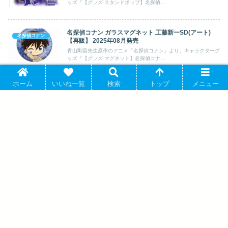
ッズ『【グッズ-スタンドポップ】名探偵...
名探偵コナン ガラスマグネット 工藤新一SD(アート)
名探偵コナン
【再販】 2025年08月発売
青山剛昌先生原作のアニメ「名探偵コナン」より、キャラクターグ
ッズ『【グッズ-マグネット】名探偵コナ...
ホーム
いいね一覧
検索
トップ
メニュー
名探偵コナン クリアカード(ランダム) PALE TONE
名探偵コナン
series vol.7 2026年09月発売
青山剛昌先生原作のアニメ「名探偵コナン」より、キャラクターグ
ッズ『【グッズ-カード】名探偵コナン ...
名探偵コナン ウェットカラーシリーズ vol.6 アクリルス
名探偵コナン
タンド 江戸川コナン キャラアニで 2025年11月発売
青山剛昌原作のアニメ「名探偵コナン」よりキャラクターグッズ『
...
名探偵コナン アクリルスタンド(ゴスチェックメイト)横
名探偵コナン
溝重悟 2026年9月19日発売
青山剛昌先生原作のアニメ「名探偵コナン」より、キャラクターグ
ッズ『【グッズ-スタンドポップ】名探偵...