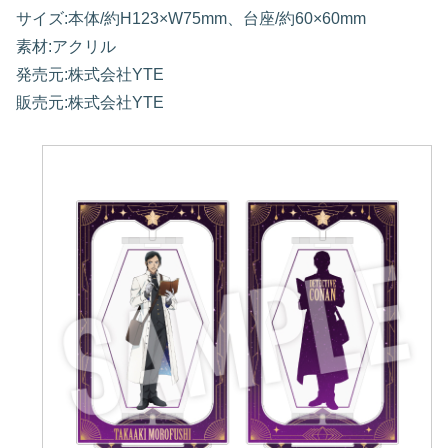
サイズ:本体/約H123×W75mm、台座/約60×60mm
素材:アクリル
発売元:株式会社YTE
販売元:株式会社YTE