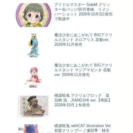
アイドルマスター SideM グリッ
ター缶バッジ/卯月巻緒 リメン
バーショット 2026年10月3日発売
で取扱中
魔法少女にあこがれて BIGアクリ
ルスタンド ネロアリス 花魁ver.
2026年11月発売
魔法少女にあこがれて BIGアクリ
ルスタンド マジアマゼンタ 花魁
ver. 2026年11月発売
桃源暗鬼 アクリルブロック 皇
后崎 迅 JIANGSHI ver.【再販】
2026年10月上旬発売
桃源暗鬼 withCAT illustration Ver.
前髪クリップ/一ノ瀬四季・桃寺