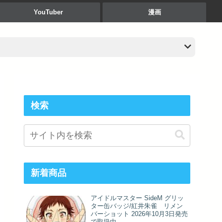
YouTuber
漫画
検索
新着商品
アイドルマスター SideM グリッ
ター缶バッジ/紅井朱雀 リメン
バーショット 2026年10月3日発売
で取扱中