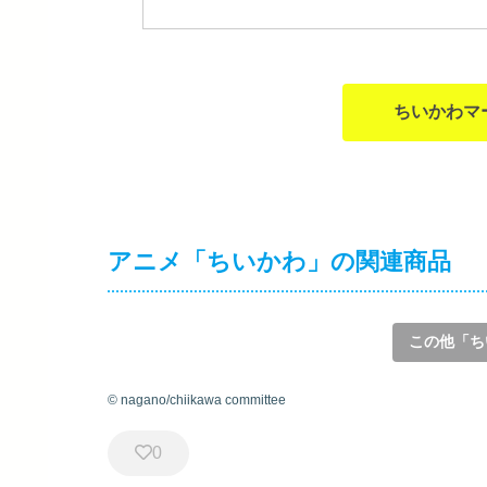
ちいかわマ
アニメ「ちいかわ」の関連商品
この他「ち
© nagano/chiikawa committee
0