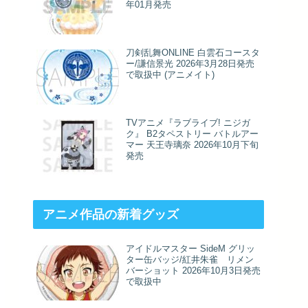
年01月発売
刀剣乱舞ONLINE 白雲石コースタ
ー/謙信景光 2026年3月28日発売
で取扱中 (アニメイト)
TVアニメ『ラブライブ! ニジガ
ク』 B2タペストリー バトルアー
マー 天王寺璃奈 2026年10月下旬
発売
アニメ作品の新着グッズ
アイドルマスター SideM グリッ
ター缶バッジ/紅井朱雀 リメン
バーショット 2026年10月3日発売
で取扱中