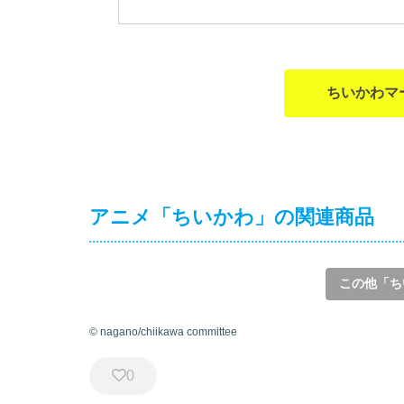
ちいかわマ
アニメ「ちいかわ」の関連商品
この他「ち
© nagano/chiikawa committee
0