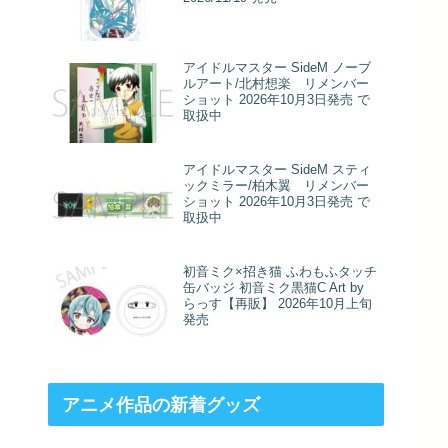
アイドルマスター SideM ノーブ
ルアート/北村想楽 リメンバー
ショット 2026年10月3日発売 で
取扱中
アイドルマスター SideM スティ
ックミラー/柏木翼 リメンバー
ショット 2026年10月3日発売 で
取扱中
初音ミク×招き猫 ふわもふタッチ
缶バッジ 初音ミク黒猫C Art by
らっす【再販】 2026年10月上旬
発売
アニメ作品の新着グッズ