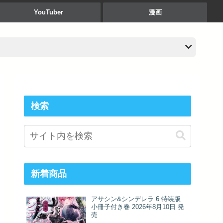
YouTuber
漫画
検索
新着商品
アサシン&シンデレラ 6 特装版
小冊子付き巻 2026年8月10日 発
売