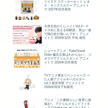
ツイステ ステッカーセット レオ
ナ・キングスカラー アニメイト
で 2027年02月発売
今井文也のくじメイトVol.4～チ
ャラめに見える幼馴染、実は一途
で独占欲が強いんです～ アニメ
イトで 2026年10月 中旬 発売
ショートアニメ「Fate/Grand
Order 藤丸立香はわからない」 ジ
オラマアクリルスタンド アニメ
イトで 2026年10月発売
TVアニメ東京リベンジャーズ ぺ
たん娘アクリルキーホルダー
vol.1 龍宮寺堅 アニメイトで
2026年09月下旬発売
アニメ「この素晴らしい世界に祝
福を!」 アクリルスタンドフィギ
ュア Colorful ver. めぐみん&ちょ