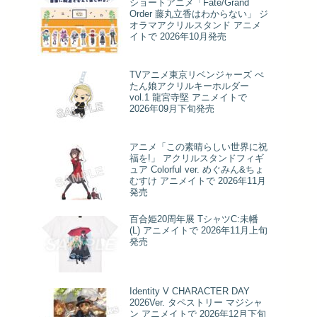
ショートアニメ「Fate/Grand
Order 藤丸立香はわからない」 ジ
オラマアクリルスタンド アニメ
イトで 2026年10月発売
TVアニメ東京リベンジャーズ ぺ
たん娘アクリルキーホルダー
vol.1 龍宮寺堅 アニメイトで
2026年09月下旬発売
アニメ「この素晴らしい世界に祝
福を!」 アクリルスタンドフィギ
ュア Colorful ver. めぐみん&ちょ
むすけ アニメイトで 2026年11月
発売
百合姫20周年展 TシャツC:未幡
(L) アニメイトで 2026年11月上旬
発売
Identity V CHARACTER DAY
2026Ver. タペストリー マジシャ
ン アニメイトで 2026年12月下旬