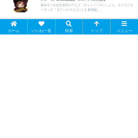
藤本タツキ先生原作のアニメ「チェンソーマン」より、キャラクタ
ーグッズ『【グッズ-マスコット】劇場版...
劇場版『チェンソーマン レゼ篇』 アクリルスタンド
チェンソーマン
ホーム
いいね一覧
検索
トップ
メニュー
6.BEAM【再販】 2025年12月発売
藤本タツキ先生原作のアニメ「チェンソーマン」より、キャラクタ
ーグッズ『【グッズ-スタンドポップ】劇...
チェンソーマン ちみけもますこっと 3.早
川アキ 2025年05月発売
ぼっち・ざ・ろっく! メモリーズミニスタ
ンド ぼっち・ざ・ろっく!/伊地知 星歌
【再販】 2025年03月下旬発売