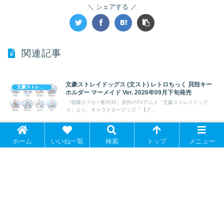
シェアする
関連記事
文豪ストレイドッグス (文スト) レトロちっく 貝殻キー
文豪ストレイドッグス
ホルダー マーメイド Ver. 2026年09月下旬発売
「朝霧カフカ / 春河35」原作のTVアニメ「文豪ストレイドッグ
ス」より、キャラクターグッズ『【グ...
文豪ストレイドッグス (文スト) ちゅあスタ ミニチュ
ホーム
いいね一覧
検索
トップ
メニュー
文豪ストレイドッグス
アアクリルスタンドコレクション/だる～ん 2026年5月
22日発売 で取扱中
「朝霧カフカ / 春河35」原作のTVアニメ「文豪ストレイドッグ
ス」より、キャラクターグッズ『【グ...
文豪ストレイドッグス (文スト) ミニ提灯_フョードル・
文豪ストレイドッグス
D 2025年06月下旬発売
「朝霧カフカ / 春河35」原作のTVアニメ「文豪ストレイドッグ