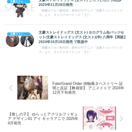
文豪ストレイドッグス (文スト) ころっと/江戸川乱歩
文豪ストレイドッグス
2025年11月28日発売
「朝霧カフカ / 春河35」原作のTVアニメ「文豪ストレイドッグ
ス」より、キャラクターグッズ『【グ...
文豪ストレイドッグス (文スト) ホログラム缶バッジセ
文豪ストレイドッグス
ット/文豪ストレイドッグス (文スト)(羊) 八周年【再販】
2024年10月18日発売 で取扱中
「朝霧カフカ / 春河35」原作のTVアニメ「文豪ストレイドッグ
ス」より、キャラクターグッズ『【グ...
Fate/Grand Order 掛軸風タペストリー 証
明と反証【舞扇堂】 アニメイトで 2024年
12月下旬発売
【推しの子】 ゆらっとアクリルフィギュ
ア デザイン01 アイ キャラアニで 2025年
4月発売