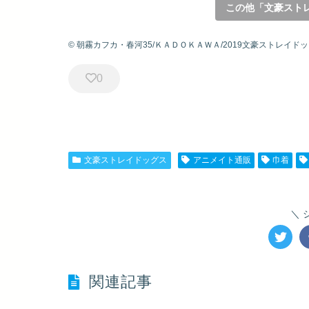
この他「文豪スト
© 朝霧カフカ・春河35/ＫＡＤＯＫＡＷＡ/2019文豪ストレイド
0
文豪ストレイドッグス
アニメイト通販
巾着
関連記事