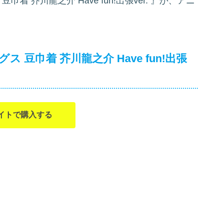
 芥川龍之介 Have fun!出張ver.
』が、アニ
豆巾着 芥川龍之介 Have fun!出張
イトで購入する