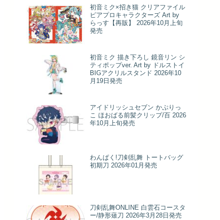
初音ミク×招き猫 クリアファイル
ピアプロキャラクターズ Art by
らっす【再販】 2026年10月上旬
発売
初音ミク 描き下ろし 鏡音リン シ
ティポップver. Art by ドルストイ
BIGアクリルスタンド 2026年10
月19日発売
アイドリッシュセブン かぷりっ
こ ほおばる前髪クリップ/百 2026
年10月上旬発売
わんぱく!刀剣乱舞 トートバッグ
初期刀 2026年01月発売
刀剣乱舞ONLINE 白雲石コースタ
ー/静形薙刀 2026年3月28日発売