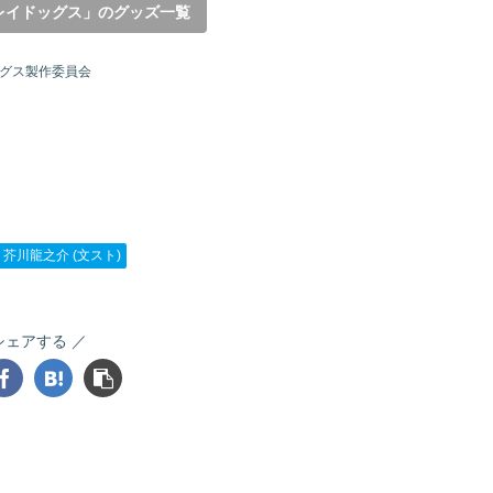
レイドッグス」のグッズ一覧
ッグス製作委員会
芥川龍之介 (文スト)
シェアする