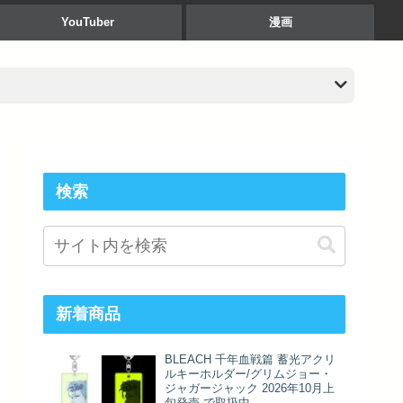
YouTuber
漫画
検索
新着商品
BLEACH 千年血戦篇 蓄光アクリ
ルキーホルダー/グリムジョー・
ジャガージャック 2026年10月上
旬発売 で取扱中