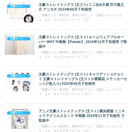
文豪ストレイドッグス (文スト) ミニ缶&巾着 芥川龍之
文豪ストレイドッグス
介 アニモチ 2024年09月下旬発売
「朝霧カフカ / 春河35」原作のTVアニメ「文豪ストレイドッグ
ス」より、キャラクターグッズ『【グ...
文豪ストレイドッグス (文スト) ルームウェアプルオー
文豪ストレイドッグス
バー WHT 中島敦【Palude】 2024年11月下旬発売 で取
扱中
「朝霧カフカ / 春河35」原作のTVアニメ「文豪ストレイドッグ
ス」より、キャラクターグッズ『【グ...
文豪ストレイドッグス (文スト) キャラディショナルト
文豪ストレイドッグス
イ 文豪ストレイドッグス (文スト)×紫陽花 ステッカーセ
ット(7枚入り) 2025年06月下旬発売
「朝霧カフカ / 春河35」原作のTVアニメ「文豪ストレイドッグ
ス」より、キャラクターグッズ『【グ...
アニメ文豪ストレイドッグス (文スト) 横浜廻遊 ミニキ
文豪ストレイドッグス
ャラアクリルスタンド 中島敦 2026年11月下旬発売 で
取扱中
「朝霧カフカ / 春河35」原作のTVアニメ「文豪ストレイドッグ
ス」より、キャラクターグッズ『【グ...