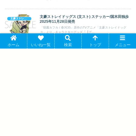
文豪ストレイドッグス (文スト) ステッカー/国木田独歩
文豪ストレイドッグス
2025年11月28日発売
「朝霧カフカ / 春河35」原作のTVアニメ「文豪ストレイドッグ
ス」より、キャラクターグッズ『【グ...
ホーム
いいね一覧
検索
トップ
メニュー
文豪ストレイドッグス (文スト) メモリーズ缶バッジ (黒
文豪ストレイドッグス
の時代) 森 鴎外 2025年11月下旬発売
「朝霧カフカ / 春河35」原作のTVアニメ「文豪ストレイドッグ
ス」より、キャラクターグッズ『【グ...
ホロライブ メダル/さくらみこ 2026年9月
25日発売
文豪ストレイドッグス (文スト) レコード
風アクリルキーホルダー/フョードル・