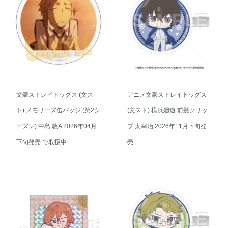
文豪ストレイドッグス (文ス
アニメ文豪ストレイドッグス
ト) メモリーズ缶バッジ (第2シ
(文スト) 横浜廻遊 前髪クリッ
ーズン) 中島 敦A 2026年04月
プ 太宰治 2026年11月下旬発
下旬発売 で取扱中
売