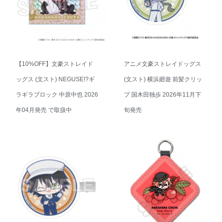
【10%OFF】文豪ストレイド
アニメ文豪ストレイドッグス
ッグス (文スト) NEGUSE!?ギ
(文スト) 横浜廻遊 前髪クリッ
ラギラブロック 中原中也 2026
プ 国木田独歩 2026年11月下
年04月発売 で取扱中
旬発売