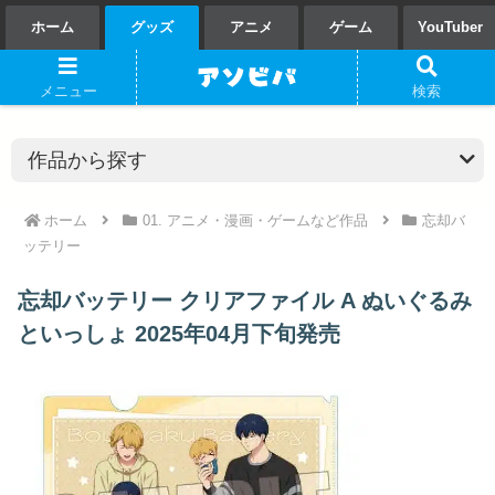
ホーム
グッズ
アニメ
ゲーム
YouTuber
メニュー
検索
ホーム
01. アニメ・漫画・ゲームなど作品
忘却バ
ッテリー
忘却バッテリー クリアファイル A ぬいぐるみ
といっしょ 2025年04月下旬発売