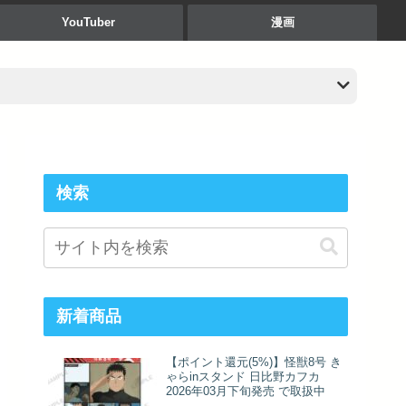
YouTuber
漫画
検索
新着商品
【ポイント還元(5%)】怪獣8号 き
ゃらinスタンド 日比野カフカ
2026年03月下旬発売 で取扱中