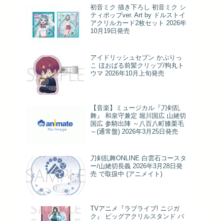
初音ミク 描き下ろし 初音ミク シ
ティポップver. Art by ドルストイ
アクリルカード2枚セット 2026年
10月19日発売
アイドリッシュセブン かぷりっ
こ ほおばる前髪クリップ/狗丸ト
ウマ 2026年10月上旬発売
【音楽】ミュージカル『刀剣乱
舞』 和泉守兼定 堀川国広 山姥切
国広 参騎出陣 ～八百八町膝栗毛
～(通常盤) 2026年3月25日発売
刀剣乱舞ONLINE 白雲石コースタ
ー/山姥切長義 2026年3月28日発
売 で取扱中 (アニメイト)
TVアニメ『ラブライブ! ニジガ
ク』 ビッグアクリルスタンド バ