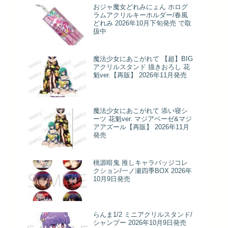
おジャ魔女どれみにょん ホログ
ラムアクリルキーホルダー/春風
どれみ 2026年10月下旬発売 で取
扱中
魔法少女にあこがれて 【超】BIG
アクリルスタンド 描きおろし 花
魁ver.【再販】 2026年11月発売
魔法少女にあこがれて 添い寝シ
ーツ 花魁ver. マジアベーゼ&マジ
アアズール【再販】 2026年11月
発売
桃源暗鬼 推しキャラバッジコレ
クション/一ノ瀬四季BOX 2026年
10月9日発売
らんま1/2 ミニアクリルスタンド/
シャンプー 2026年10月9日発売