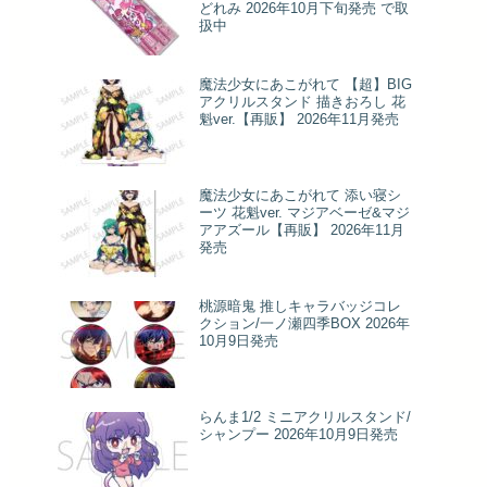
どれみ 2026年10月下旬発売 で取
扱中
魔法少女にあこがれて 【超】BIG
アクリルスタンド 描きおろし 花
魁ver.【再販】 2026年11月発売
魔法少女にあこがれて 添い寝シ
ーツ 花魁ver. マジアベーゼ&マジ
アアズール【再販】 2026年11月
発売
桃源暗鬼 推しキャラバッジコレ
クション/一ノ瀬四季BOX 2026年
10月9日発売
らんま1/2 ミニアクリルスタンド/
シャンプー 2026年10月9日発売