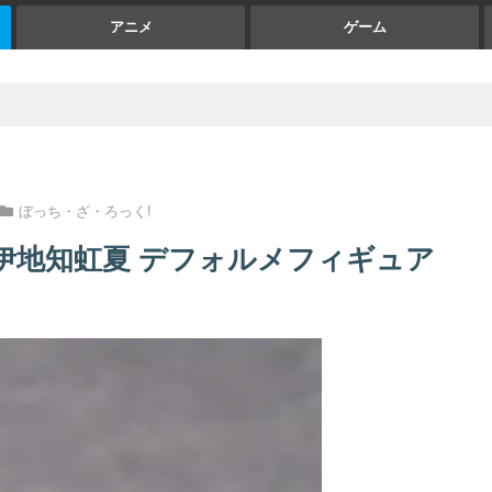
アニメ
ゲーム
ぼっち・ざ・ろっく!
伊地知虹夏 デフォルメフィギュア