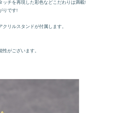
タッチを再現した彩色などこだわりは満載!
がりです!
アクリルスタンドが付属します。
能性がございます。