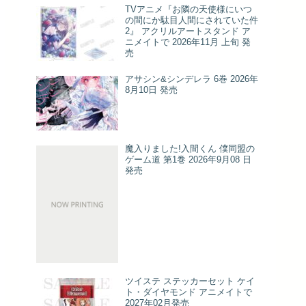
TVアニメ『お隣の天使様にいつ
の間にか駄目人間にされていた件
2』 アクリルアートスタンド ア
ニメイトで 2026年11月 上旬 発
売
アサシン&シンデレラ 6巻 2026年
8月10日 発売
魔入りました!入間くん 僕同盟の
ゲーム道 第1巻 2026年9月08 日
発売
ツイステ ステッカーセット ケイ
ト・ダイヤモンド アニメイトで
2027年02月発売