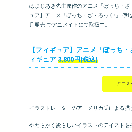
はまじあき先生原作のアニメ「ぼっち・ざ
ュア】アニメ「ぼっち・ざ・ろっく!」 伊
月発売
でアニメイトにて取扱中。
【フィギュア】アニメ「ぼっち・ざ
ィギュア
3,800円(税込)
アニメ
イラストレーターのア・メリカ氏による描
やわらかく愛らしいイラストのテイストを