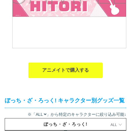
アニメイトで購入する
ぼっち・ざ・ろっく! キャラクター別グッズ一覧
※「ALL
」から特定のキャラクターに絞り込み可能↓
ぼっち・ざ・ろっく!
ALL