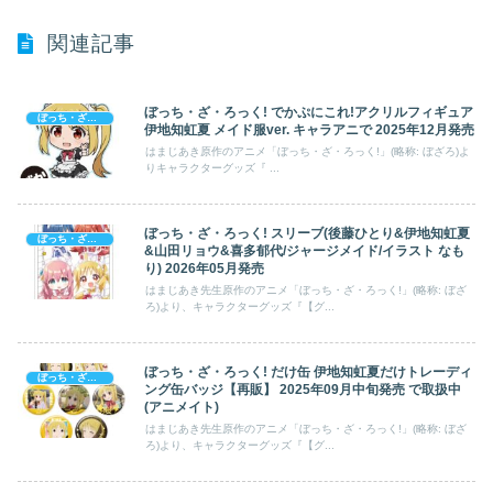
関連記事
ぼっち・ざ・ろっく! でかぷにこれ!アクリルフィギュア
ぼっち・ざ・ろっく!
伊地知虹夏 メイド服ver. キャラアニで 2025年12月発売
はまじあき原作のアニメ「ぼっち・ざ・ろっく!」(略称: ぼざろ)よ
りキャラクターグッズ『 ...
ぼっち・ざ・ろっく! スリーブ(後藤ひとり&伊地知虹夏
ぼっち・ざ・ろっく!
&山田リョウ&喜多郁代/ジャージメイド/イラスト なも
り) 2026年05月発売
はまじあき先生原作のアニメ「ぼっち・ざ・ろっく!」(略称: ぼざ
ろ)より、キャラクターグッズ『【グ...
ぼっち・ざ・ろっく! だけ缶 伊地知虹夏だけトレーディ
ぼっち・ざ・ろっく!
ング缶バッジ【再販】 2025年09月中旬発売 で取扱中
(アニメイト)
はまじあき先生原作のアニメ「ぼっち・ざ・ろっく!」(略称: ぼざ
ろ)より、キャラクターグッズ『【グ...