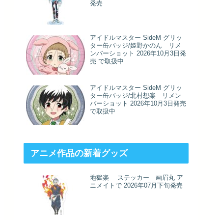
発売
アイドルマスター SideM グリッ
ター缶バッジ/姫野かのん リメ
ンバーショット 2026年10月3日発
売 で取扱中
アイドルマスター SideM グリッ
ター缶バッジ/北村想楽 リメン
バーショット 2026年10月3日発売
で取扱中
アニメ作品の新着グッズ
地獄楽 ステッカー 画眉丸 ア
ニメイトで 2026年07月下旬発売