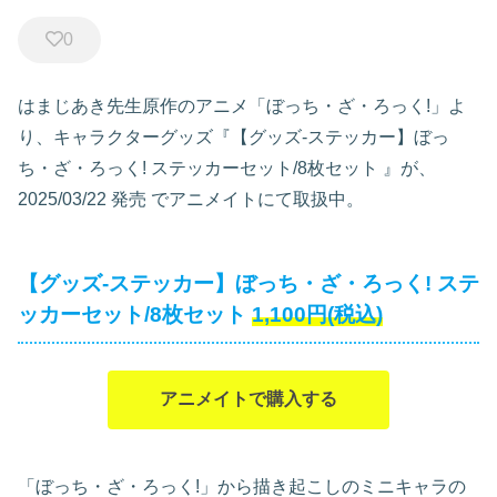
0
はまじあき先生原作のアニメ「ぼっち・ざ・ろっく!」よ
り、キャラクターグッズ『【グッズ-ステッカー】ぼっ
ち・ざ・ろっく! ステッカーセット/8枚セット
』が、
2025/03/22 発売
でアニメイトにて取扱中。
【グッズ-ステッカー】ぼっち・ざ・ろっく! ステ
ッカーセット/8枚セット
1,100円(税込)
アニメイトで購入する
「ぼっち・ざ・ろっく!」から描き起こしのミニキャラの