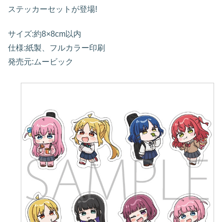
ステッカーセットが登場!
サイズ:約8×8cm以内
仕様:紙製、フルカラー印刷
発売元:ムービック