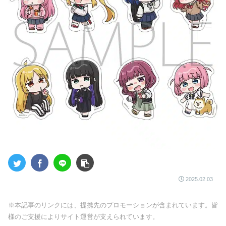
2025.02.03
※本記事のリンクには、提携先のプロモーションが含まれています。皆
様のご支援によりサイト運営が支えられています。