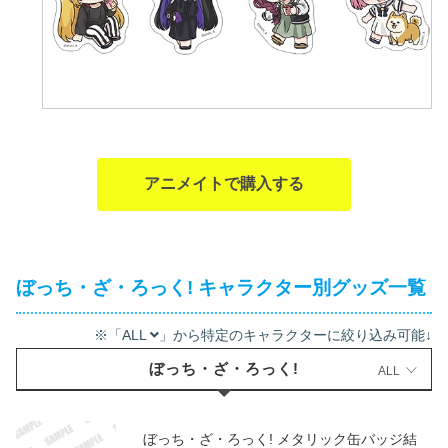
アニメイトで購入する
ぼっち・ざ・ろっく! キャラクター別グッズ一覧
※「ALL
」から特定のキャラクターに絞り込み可能↓
ぼっち・ざ・ろっく!
ALL
ぼっち・ざ・ろっく! メタリック缶バッジ結