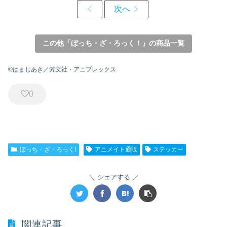
この他「ぼっち・ざ・ろっく！」の商品一覧
©はまじあき／芳文社・アニプレックス
0
ぼっち・ざ・ろっく!
アニメイト通販
ステッカー
シェアする
関連記事