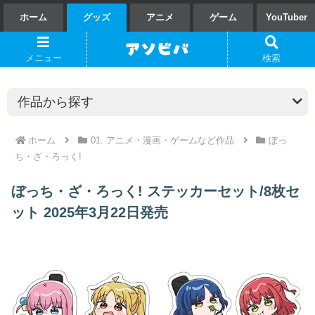
ホーム
グッズ
アニメ
ゲーム
YouTuber
メニュー
検索
ホーム
01. アニメ・漫画・ゲームなど作品
ぼっ
ち・ざ・ろっく!
ぼっち・ざ・ろっく! ステッカーセット/8枚セ
ット 2025年3月22日発売