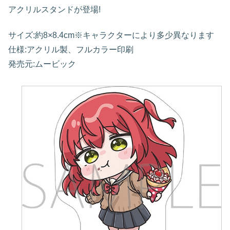
アクリルスタンドが登場!
サイズ:約8×8.4cm※キャラクターにより多少異なります
仕様:アクリル製、フルカラー印刷
発売元:ムービック