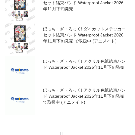
セット結束バンド Waterproof Jacket 2026
年11月下旬発売
ぼっち・ざ・ろっく! ダイカットステッカー
セット結束バンド Waterproof Jacket 2026
年11月下旬発売 で取扱中 (アニメイト)
ぼっち・ざ・ろっく! アクリル色紙結束バン
ド Waterproof Jacket 2026年11月下旬発売
ぼっち・ざ・ろっく! アクリル色紙結束バン
ド Waterproof Jacket 2026年11月下旬発売
で取扱中 (アニメイト)