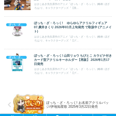
はまじあき先生原作のアニメ「ぼっち・ざ・ろっく!」(略称: ぼざ
ろ)より、キャラクターグッズ『【美...
ぼっち・ざ・ろっく! ゆらゆらアクリルフィギュア
ぼっち・ざ・ろっく!
07.廣井きくり 2026年03月上旬発売 で取扱中 (アニメイ
ト)
はまじあき先生原作のアニメ「ぼっち・ざ・ろっく!」(略称: ぼざ
ろ)より、キャラクターグッズ『【グ...
ぼっち・ざ・ろっく! 山田リョウ ちびとこ カラビナ付き
ぼっち・ざ・ろっく!
カード型アクリルキーホルダー【再販】 2026年1月17
日発売
はまじあき先生原作のアニメ「ぼっち・ざ・ろっく!」(略称: ぼざ
ろ)より、キャラクターグッズ『【グ...
ぼっち・ざ・ろっく! お名前アクリルバッ
ジ/伊地知星歌 2025年3月22日発売