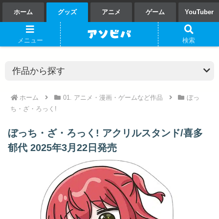
ホーム
グッズ
アニメ
ゲーム
YouTuber
メニュー
検索
ホーム
01. アニメ・漫画・ゲームなど作品
ぼっ
ち・ざ・ろっく!
ぼっち・ざ・ろっく! アクリルスタンド/喜多
郁代 2025年3月22日発売