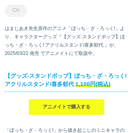
0
はまじあき先生原作のアニメ「ぼっち・ざ・ろっく!」よ
り、キャラクターグッズ『【グッズ-スタンドポップ】ぼ
っち・ざ・ろっく! アクリルスタンド/喜多郁代
』が、
2025/03/22 発売
でアニメイトにて取扱中。
【グッズ-スタンドポップ】ぼっち・ざ・ろっく!
アクリルスタンド/喜多郁代
1,100円(税込)
アニメイトで購入する
「ぼっち・ざ・ろっく!」から描き起こしのミニキャラの