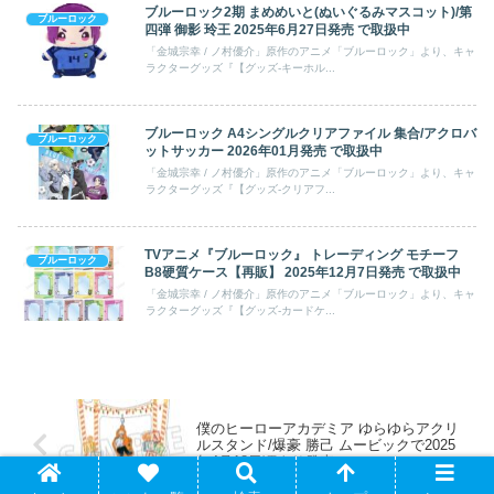
ブルーロック2期 まめめいと(ぬいぐるみマスコット)/第
ブルーロック
四弾 御影 玲王 2025年6月27日発売 で取扱中
「金城宗幸 / ノ村優介」原作のアニメ「ブルーロック」より、キャ
ラクターグッズ『【グッズ-キーホル...
ブルーロック A4シングルクリアファイル 集合/アクロバ
ブルーロック
ットサッカー 2026年01月発売 で取扱中
「金城宗幸 / ノ村優介」原作のアニメ「ブルーロック」より、キャ
ラクターグッズ『【グッズ-クリアフ...
TVアニメ『ブルーロック』 トレーディング モチーフ
ブルーロック
B8硬質ケース【再販】 2025年12月7日発売 で取扱中
「金城宗幸 / ノ村優介」原作のアニメ「ブルーロック」より、キャ
ラクターグッズ『【グッズ-カードケ...
僕のヒーローアカデミア ゆらゆらアクリ
ルスタンド/爆豪 勝己 ムービックで2025
年4月18日頃より発売