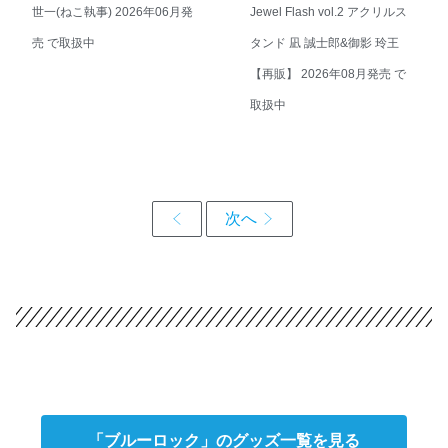
世一(ねこ執事) 2026年06月発
Jewel Flash vol.2 アクリルス
売 で取扱中
タンド 凪 誠士郎&御影 玲王
【再販】 2026年08月発売 で
取扱中
「ブルーロック」のグッズ一覧を見る