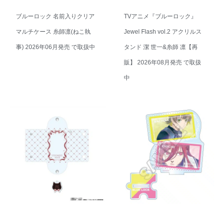
ブルーロック 名前入りクリア
TVアニメ『ブルーロック』
マルチケース 糸師凛(ねこ執
Jewel Flash vol.2 アクリルス
事) 2026年06月発売 で取扱中
タンド 潔 世一&糸師 凛【再
販】 2026年08月発売 で取扱
中