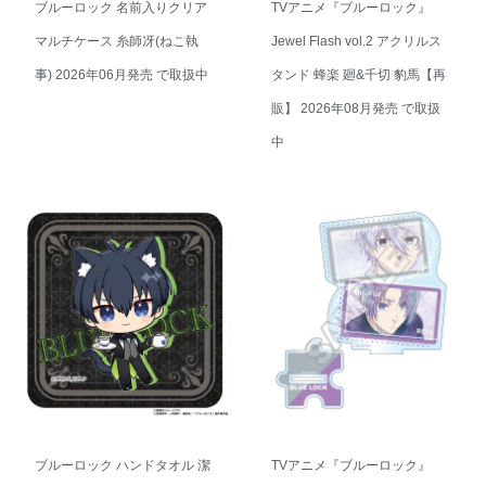
ブルーロック 名前入りクリア
TVアニメ『ブルーロック』
マルチケース 糸師冴(ねこ執
Jewel Flash vol.2 アクリルス
事) 2026年06月発売 で取扱中
タンド 蜂楽 廻&千切 豹馬【再
販】 2026年08月発売 で取扱
中
ブルーロック ハンドタオル 潔
TVアニメ『ブルーロック』