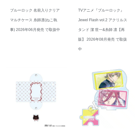
ブルーロック 名前入りクリア
TVアニメ『ブルーロック』
マルチケース 糸師凛(ねこ執
Jewel Flash vol.2 アクリルス
事) 2026年06月発売 で取扱中
タンド 潔 世一&糸師 凛【再
販】 2026年08月発売 で取扱
中