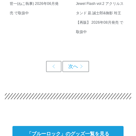
世一(ねこ執事) 2026年06月発
Jewel Flash vol.2 アクリルス
売 で取扱中
タンド 凪 誠士郎&御影 玲王
【再販】 2026年08月発売 で
取扱中
「ブルーロック」のグッズ一覧を見る