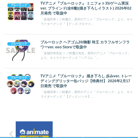
TVアニメ『ブルーロック』 ミニフォト35/ゲーム実況
ブルーロック
ver. ブラインド(全8種)(描き下ろしイラスト) 2026年02
月発売 で取扱中
「金城宗幸 / ノ村優介」原作のアニメ「ブルーロック」より、キャ
ラクターグッズ『【グッズ-ブロマイ...
ブルーロック ヘアゴム20/御影 玲王 カラフルサンフラ
ブルーロック
ワーver. eeo Storeで取扱中
「金城宗幸先生 × ノ村優介先生」原作のアニメ「ブルーロック」
より、キャラクターグッズ『ヘアゴム「...
TVアニメ『ブルーロック』 描き下ろし 歩みver. トレー
ブルーロック
ディンググリッター缶バッジ【特典付】 2026年2月17
日発売 で取扱中
「金城宗幸 / ノ村優介」原作のアニメ「ブルーロック」より、キャ
ラクターグッズ『【グッズ-バッチ】...