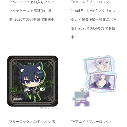
ブルーロック 名前入りクリア
TVアニメ『ブルーロック』
マルチケース 糸師冴(ねこ執
Jewel Flash vol.2 アクリルス
事) 2026年06月発売 で取扱中
タンド 蜂楽 廻&千切 豹馬【再
販】 2026年08月発売 で取扱
中
ブルーロック ハンドタオル 潔
TVアニメ『ブルーロック』