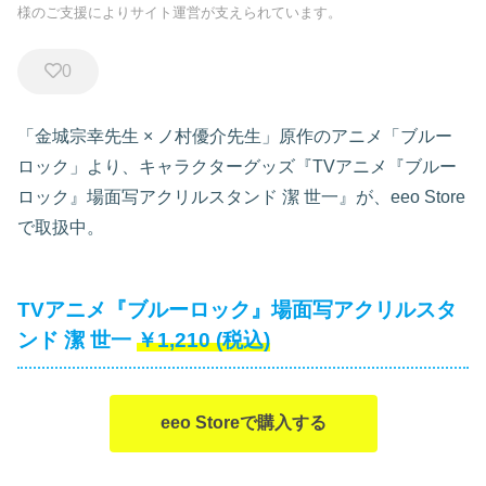
様のご支援によりサイト運営が支えられています。
0
「金城宗幸先生 × ノ村優介先生」原作のアニメ「ブルー
ロック」より、キャラクターグッズ『TVアニメ『ブルー
ロック』場面写アクリルスタンド 潔 世一』が、eeo Store
で取扱中。
TVアニメ『ブルーロック』場面写アクリルスタ
ンド 潔 世一
￥1,210
(税込)
eeo Storeで購入する