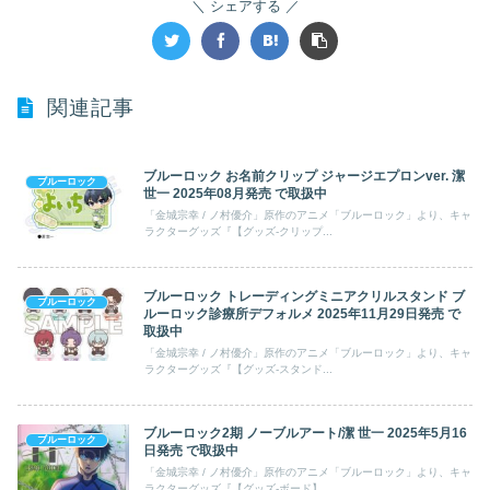
シェアする
関連記事
ブルーロック お名前クリップ ジャージエプロンver. 潔
ブルーロック
世一 2025年08月発売 で取扱中
「金城宗幸 / ノ村優介」原作のアニメ「ブルーロック」より、キャ
ラクターグッズ『【グッズ-クリップ...
ブルーロック トレーディングミニアクリルスタンド ブ
ブルーロック
ルーロック診療所デフォルメ 2025年11月29日発売 で
取扱中
「金城宗幸 / ノ村優介」原作のアニメ「ブルーロック」より、キャ
ラクターグッズ『【グッズ-スタンド...
ブルーロック2期 ノーブルアート/潔 世一 2025年5月16
ブルーロック
日発売 で取扱中
「金城宗幸 / ノ村優介」原作のアニメ「ブルーロック」より、キャ
ラクターグッズ『【グッズ-ボード】...