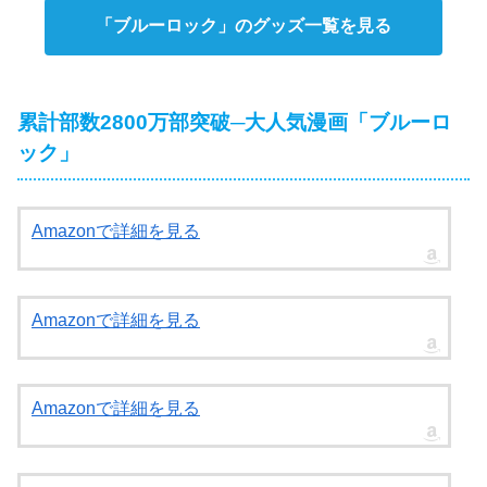
「ブルーロック」のグッズ一覧を見る
累計部数2800万部突破─大人気漫画「ブルーロ
ック」
Amazonで詳細を見る
Amazonで詳細を見る
Amazonで詳細を見る