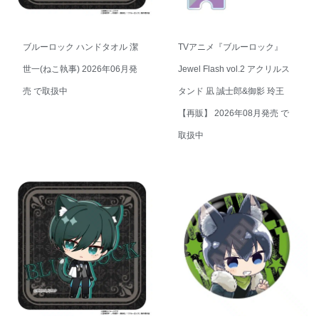
ブルーロック ハンドタオル 潔
TVアニメ『ブルーロック』
世一(ねこ執事) 2026年06月発
Jewel Flash vol.2 アクリルス
売 で取扱中
タンド 凪 誠士郎&御影 玲王
【再販】 2026年08月発売 で
取扱中