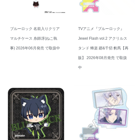
ブルーロック 名前入りクリア
TVアニメ『ブルーロック』
マルチケース 糸師冴(ねこ執
Jewel Flash vol.2 アクリルス
事) 2026年06月発売 で取扱中
タンド 蜂楽 廻&千切 豹馬【再
販】 2026年08月発売 で取扱
中