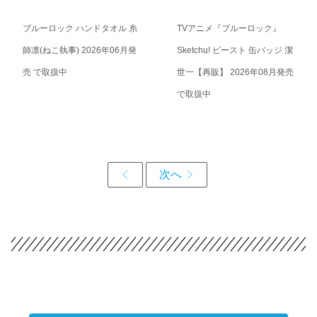
ブルーロック ハンドタオル 糸
TVアニメ『ブルーロック』
師凛(ねこ執事) 2026年06月発
Sketchu! ビースト 缶バッジ 潔
売 で取扱中
世一【再販】 2026年08月発売
で取扱中