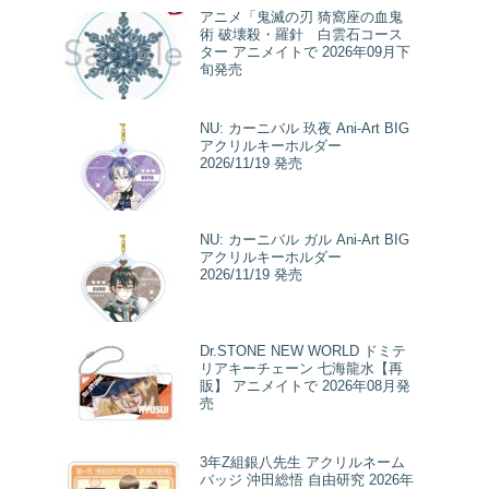
アニメ「鬼滅の刃 猗窩座の血鬼
術 破壊殺・羅針 白雲石コース
ター アニメイトで 2026年09月下
旬発売
NU: カーニバル 玖夜 Ani-Art BIG
アクリルキーホルダー
2026/11/19 発売
NU: カーニバル ガル Ani-Art BIG
アクリルキーホルダー
2026/11/19 発売
Dr.STONE NEW WORLD ドミテ
リアキーチェーン 七海龍水【再
販】 アニメイトで 2026年08月発
売
3年Z組銀八先生 アクリルネーム
バッジ 沖田総悟 自由研究 2026年