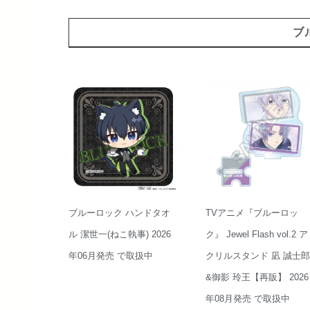
ブ
ブルーロック ハンドタオ
TVアニメ『ブルーロッ
ル 潔世一(ねこ執事) 2026
ク』 Jewel Flash vol.2 ア
年06月発売 で取扱中
クリルスタンド 凪 誠士郎
&御影 玲王【再販】 2026
年08月発売 で取扱中