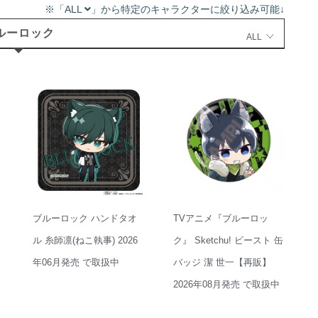
※「ALL
」から特定のキャラクターに絞り込み可能↓
ルーロック
ALL
ブルーロック ハンドタオ
TVアニメ『ブルーロッ
ル 糸師凛(ねこ執事) 2026
ク』 Sketchu! ビースト 缶
年06月発売 で取扱中
バッジ 潔 世一【再販】
2026年08月発売 で取扱中