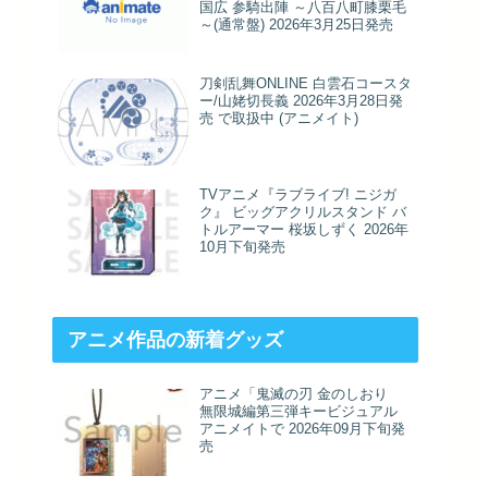
国広 参騎出陣 ～八百八町膝栗毛
～(通常盤) 2026年3月25日発売
刀剣乱舞ONLINE 白雲石コースタ
ー/山姥切長義 2026年3月28日発
売 で取扱中 (アニメイト)
TVアニメ『ラブライブ! ニジガ
ク』 ビッグアクリルスタンド バ
トルアーマー 桜坂しずく 2026年
10月下旬発売
アニメ作品の新着グッズ
アニメ「鬼滅の刃 金のしおり
無限城編第三弾キービジュアル
アニメイトで 2026年09月下旬発
売