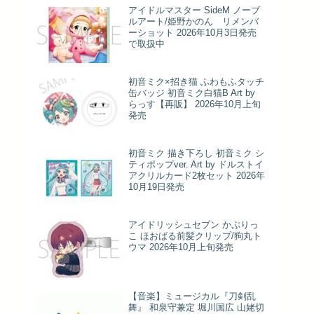
アイドルマスター SideM ノーブ
ルアート/姫野かのん リメンバ
ーショット 2026年10月3日発売
で取扱中
初音ミク×招き猫 ふわもふタッチ
缶バッジ 初音ミク白猫B Art by
らっす【再販】 2026年10月上旬
発売
初音ミク 描き下ろし 初音ミク シ
ティポップver. Art by ドルストイ
アクリルカード2枚セット 2026年
10月19日発売
アイドリッシュセブン かぷりっ
こ ほおばる前髪クリップ/狗丸ト
ウマ 2026年10月上旬発売
【音楽】ミュージカル『刀剣乱
舞』 和泉守兼定 堀川国広 山姥切