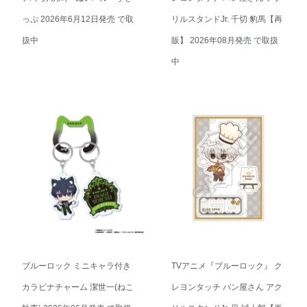
っぷ 2026年6月12日発売 で取
リルスタンドJr. 千切 豹馬【再
扱中
販】 2026年08月発売 で取扱
中
ブルーロック ミニキャラ付き
TVアニメ『ブルーロック』 ク
カラビナチャーム 潔世一(ねこ
レヨンタッチ パン屋さん アク