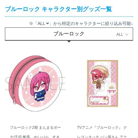
ブルーロック キャラクター別グッズ一覧
※「ALL
」から特定のキャラクターに絞り込み可能↓
ブルーロック
ALL
ブルーロック2期 まんまるポー
TVアニメ『ブルーロック』 ク
チ/千切 豹馬 ぬいパル すき
レヨンタッチ パン屋さん アク