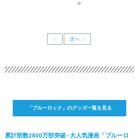
中
「ブルーロック」のグッズ一覧を見る
累計部数2800万部突破─大人気漫画「ブルーロ