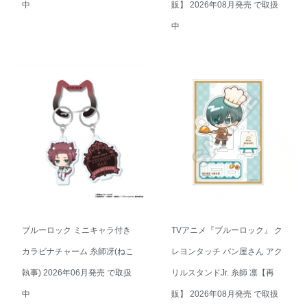
中
販】 2026年08月発売 で取扱
中
ブルーロック ミニキャラ付き
TVアニメ『ブルーロック』 ク
カラビナチャーム 糸師冴(ねこ
レヨンタッチ パン屋さん アク
執事) 2026年06月発売 で取扱
リルスタンドJr. 糸師 凛【再
中
販】 2026年08月発売 で取扱