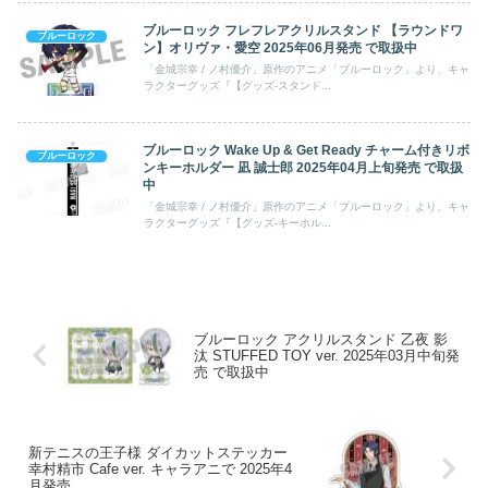
ブルーロック フレフレアクリルスタンド 【ラウンドワ
ブルーロック
ン】オリヴァ・愛空 2025年06月発売 で取扱中
「金城宗幸 / ノ村優介」原作のアニメ「ブルーロック」より、キャ
ラクターグッズ『【グッズ-スタンド...
ブルーロック Wake Up & Get Ready チャーム付きリボ
ブルーロック
ンキーホルダー 凪 誠士郎 2025年04月上旬発売 で取扱
中
「金城宗幸 / ノ村優介」原作のアニメ「ブルーロック」より、キャ
ラクターグッズ『【グッズ-キーホル...
ブルーロック アクリルスタンド 乙夜 影
汰 STUFFED TOY ver. 2025年03月中旬発
売 で取扱中
新テニスの王子様 ダイカットステッカー
幸村精市 Cafe ver. キャラアニで 2025年4
月発売