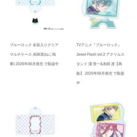
ブルーロック 名前入りクリア
TVアニメ『ブルーロック』
マルチケース 糸師凛(ねこ執
Jewel Flash vol.2 アクリルス
事) 2026年06月発売 で取扱中
タンド 潔 世一&糸師 凛【再
販】 2026年08月発売 で取扱
中