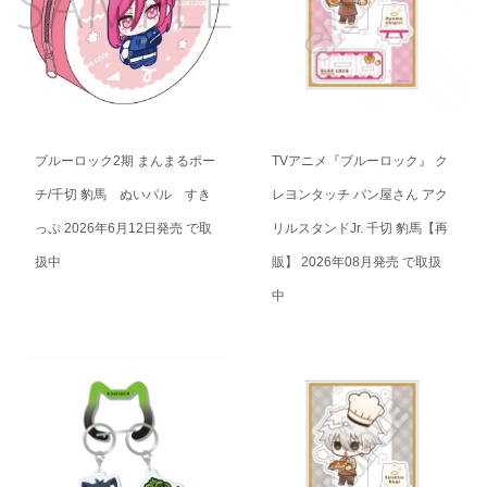
ブルーロック2期 まんまるポー
TVアニメ『ブルーロック』 ク
チ/千切 豹馬 ぬいパル すき
レヨンタッチ パン屋さん アク
っぷ 2026年6月12日発売 で取
リルスタンドJr. 千切 豹馬【再
扱中
販】 2026年08月発売 で取扱
中