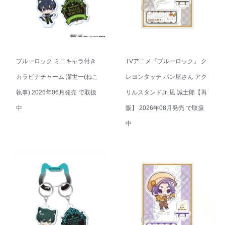
ブルーロック ミニキャラ付き
TVアニメ『ブルーロック』 ク
カラビナチャーム 潔世一(ねこ
レヨンタッチ パン屋さん アク
執事) 2026年06月発売 で取扱
リルスタンドJr. 凪 誠士郎【再
中
販】 2026年08月発売 で取扱
中