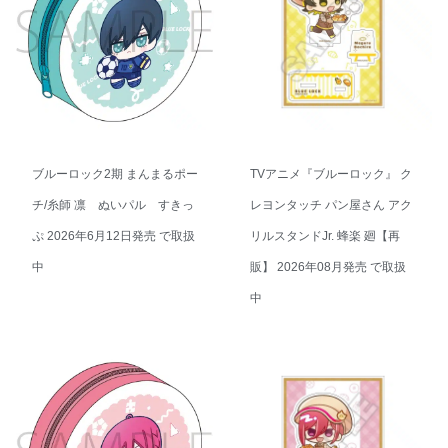
ブルーロック2期 まんまるポー
TVアニメ『ブルーロック』 ク
チ/糸師 凛 ぬいパル すきっ
レヨンタッチ パン屋さん アク
ぷ 2026年6月12日発売 で取扱
リルスタンドJr. 蜂楽 廻【再
中
販】 2026年08月発売 で取扱
中