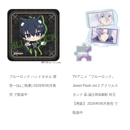
ブルーロック 名前入りクリア
TVアニメ『ブルーロック』
マルチケース 糸師冴(ねこ執
Jewel Flash vol.2 アクリルス
事) 2026年06月発売 で取扱中
タンド 蜂楽 廻&千切 豹馬【再
販】 2026年08月発売 で取扱
中