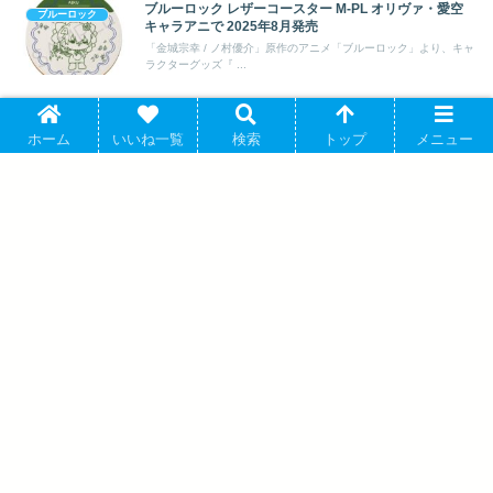
ブルーロック 等身BIGアクリルスタンド <天使と悪魔
ブルーロック
Vol.1>【凪 誠士郎 天使ver】 2025年10月発売 で取扱中
「金城宗幸 / ノ村優介」原作のアニメ「ブルーロック」より、キャ
ラクターグッズ『【グッズ-スタンド...
ホーム
いいね一覧
検索
トップ
メニュー
ブルーロック ぽけっこ(ぬいぐるみマスコット) 糸師 凛
ブルーロック
2025年12月発売 で取扱中
「金城宗幸 / ノ村優介」原作のアニメ「ブルーロック」より、キャ
ラクターグッズ『【グッズ-マスコッ...
ブルーロック レザーコースター M-PL オリヴァ・愛空
ブルーロック
キャラアニで 2025年8月発売
「金城宗幸 / ノ村優介」原作のアニメ「ブルーロック」より、キャ
ラクターグッズ『 ...
ブルーロック 3way缶バッジ M-PP 潔世一&糸師凛 キャ
ブルーロック
ラアニで 2025年8月発売
「金城宗幸 / ノ村優介」原作のアニメ「ブルーロック」より、キャ
ラクターグッズ『 ...