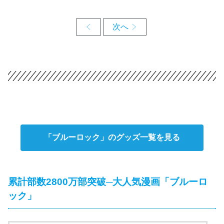
ブルーロック ハンドタオル 潔
TVアニメ『ブルーロック』
世一(ねこ執事) 2026年06月発
Jewel Flash vol.2 アクリルス
売 で取扱中
タンド 凪 誠士郎&御影 玲王
【再販】 2026年08月発売 で
取扱中