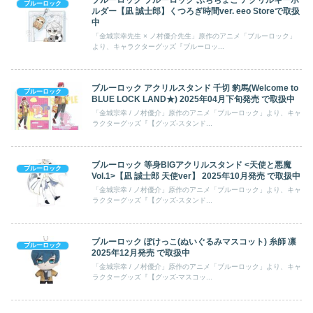
ブルーロック
アクリルスタンド
アニメイト通販
潔世一
シェアする
関連記事
ブルーロック ブルーロック ぷちちょこ アクリルキーホ
ブルーロック
ルダー【凪 誠士郎】くつろぎ時間ver. eeo Storeで取扱
中
「金城宗幸先生 × ノ村優介先生」原作のアニメ「ブルーロック」
より、キャラクターグッズ『ブルーロッ...
ブルーロック アクリルスタンド 千切 豹馬(Welcome to
ブルーロック
BLUE LOCK LAND★) 2025年04月下旬発売 で取扱中
「金城宗幸 / ノ村優介」原作のアニメ「ブルーロック」より、キャ
ラクターグッズ『【グッズ-スタンド...