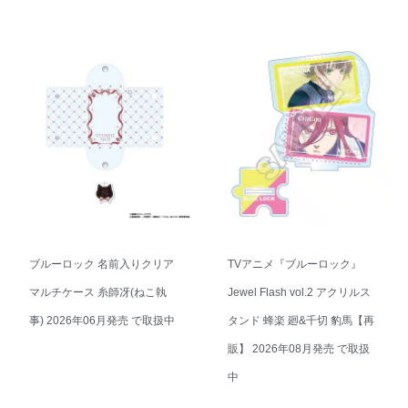
ブルーロック 名前入りクリア
TVアニメ『ブルーロック』
マルチケース 糸師凛(ねこ執
Jewel Flash vol.2 アクリルス
事) 2026年06月発売 で取扱中
タンド 潔 世一&糸師 凛【再
販】 2026年08月発売 で取扱
中