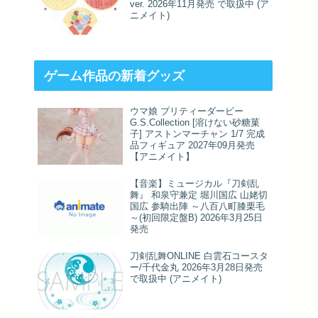
ver. 2026年11月発売 で取扱中 (ア
ニメイト)
ゲーム作品の新着グッズ
ウマ娘 プリティーダービー
G.S.Collection [溶けない砂糖菓
子] アストンマーチャン 1/7 完成
品フィギュア 2027年09月発売
【アニメイト】
【音楽】ミュージカル『刀剣乱
舞』 和泉守兼定 堀川国広 山姥切
国広 参騎出陣 ～八百八町膝栗毛
～(初回限定盤B) 2026年3月25日
発売
刀剣乱舞ONLINE 白雲石コースタ
ー/千代金丸 2026年3月28日発売
で取扱中 (アニメイト)