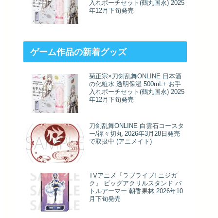
入れポーチセット(鶴丸国永) 2025
年12月下旬発売
ゲーム作品の新着グッズ
菊正宗×刀剣乱舞ONLINE 日本酒
の化粧水 透明保湿 500mL+ お手
入れポーチセット(鶴丸国永) 2025
年12月下旬発売
刀剣乱舞ONLINE 白雲石コースタ
ー/祢々切丸 2026年3月28日発売
で取扱中 (アニメイト)
TVアニメ『ラブライブ! ニジガ
ク』 ビッグアクリルスタンド バ
トルアーマー 朝香果林 2026年10
月下旬発売