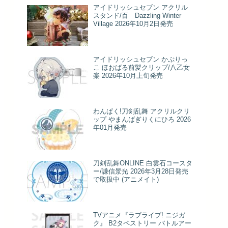
アイドリッシュセブン アクリル
スタンド/百 Dazzling Winter
Village 2026年10月2日発売
アイドリッシュセブン かぷりっ
こ ほおばる前髪クリップ/八乙女
楽 2026年10月上旬発売
わんぱく!刀剣乱舞 アクリルクリ
ップ やまんばぎりくにひろ 2026
年01月発売
刀剣乱舞ONLINE 白雲石コースタ
ー/謙信景光 2026年3月28日発売
で取扱中 (アニメイト)
TVアニメ『ラブライブ! ニジガ
ク』 B2タペストリー バトルアー