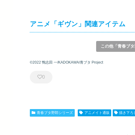
アニメ「ギヴン」関連アイテム
この他「青春ブタ
©2022 鴨志田 一/KADOKAWA/青ブタ Project
0
青春ブタ野郎シリーズ
アニメイト通販
描き下ろ