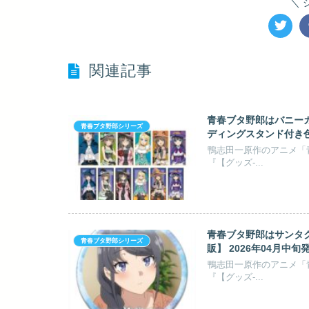
関連記事
青春ブタ野郎はバニーガー
青春ブタ野郎シリーズ
ディングスタンド付き色紙
鴨志田一原作のアニメ「青
『【グッズ-...
青春ブタ野郎はサンタク
青春ブタ野郎シリーズ
販】 2026年04月中旬
鴨志田一原作のアニメ「青
『【グッズ-...