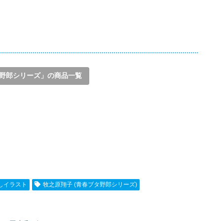
野郎シリーズ」の商品一覧
しイラスト
牧之原翔子 (青春ブタ野郎シリーズ)